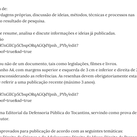
 de:
rdagens próprias, discussão de ideias, métodos, técnicas e processos nas
o resultado de pesquisa.
e resume, analisa e discute informações e ideias já publicadas.
ão
dXR7nGllCp5CbspORqAGQdYpnh_PYb/edit?
pof=true&sd=true
u não de um documento, tais como legislações, filmes e livros.
nho A4, com margens superior e esquerda de 3 cm e inferior e direita de 
 desconsiderando as referências. As resenhas devem obrigatoriamente esta
e referir a uma publicação recente (máximo 3 anos).
dXR7nGllCp5CbspORqAGQdYpnh_PYb/edit?
pof=true&sd=true
ma Editorial da Defensoria Pública do Tocantins, servindo como prova de
utor.
 aprovados para publicação de acordo com as seguintes temáticas: