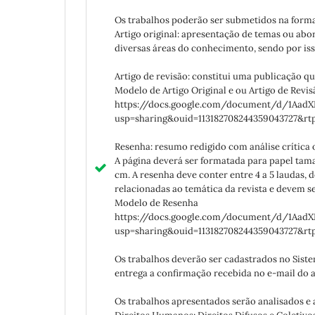
Os trabalhos poderão ser submetidos na forma
Artigo original: apresentação de temas ou abo
diversas áreas do conhecimento, sendo por iss
Artigo de revisão: constitui uma publicação qu
Modelo de Artigo Original e ou Artigo de Revis
https://docs.google.com/document/d/1Aa
usp=sharing&ouid=113182708244359043727&rt
Resenha: resumo redigido com análise crítica o
A página deverá ser formatada para papel tama
cm. A resenha deve conter entre 4 a 5 laudas,
relacionadas ao temática da revista e devem s
Modelo de Resenha
https://docs.google.com/document/d/1Aa
usp=sharing&ouid=113182708244359043727&rt
Os trabalhos deverão ser cadastrados no Siste
entrega a confirmação recebida no e-mail do a
Os trabalhos apresentados serão analisados e