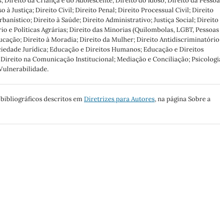
; Direito da Criança e do Adolescente; Direito do Idoso; Direito da Pessoa
à Justiça; Direito Civil; Direito Penal; Direito Processual Civil; Direito
banístico; Direito à Saúde; Direito Administrativo; Justiça Social; Direito
rio e Políticas Agrárias; Direito das Minorias (Quilombolas, LGBT, Pessoas
ducação; Direito à Moradia; Direito da Mulher; Direito Antidiscriminatório
ociedade Jurídica; Educação e Direitos Humanos; Educação e Direitos
Direito na Comunicação Institucional; Mediação e Conciliação; Psicologi
 Vulnerabilidade.
s bibliográficos descritos em
Diretrizes para Autores
, na página Sobre a