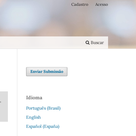
Cadastro
Acesso
Buscar
Enviar Submissão
Idioma
,
Português (Brasil)
English
Español (España)